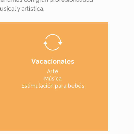
cal y artística.
Vacacionales
Arte
Música
Estimulación para bebés