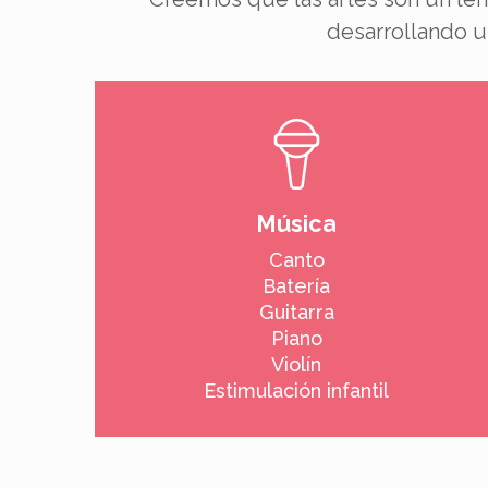
desarrollando u
Música
Canto
Batería
Guitarra
Piano
Violín
Estimulación infantil